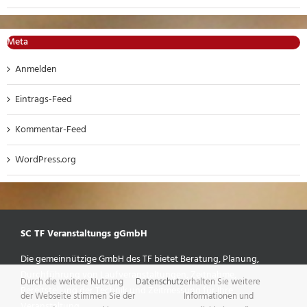
Meta
Anmelden
Eintrags-Feed
Kommentar-Feed
WordPress.org
SC TF Veranstaltungs gGmbH
Die gemeinnützige GmbH des TF bietet Beratung, Planung,
Durchführung von Laufveranstaltungen, Zeitnahme,
Durch die weitere Nutzung
Datenschutz
erhalten Sie weitere
Bereitstellung der Technik und Zeitmessung für Ihre
der Webseite stimmen Sie der
Informationen und
Veranstaltung.