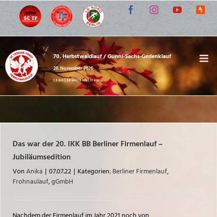
Zum
Facebook
Instagram
YouTube
Strav
Inhalt
Lauf-
springen
Comm
70. Herbstwaldlauf / Gunni-Sachs-Gedenklauf
29. November 2026
1,9 km | 3,8 km | 6 km | 11 km
Das war der 20. IKK BB Berliner Firmenlauf –
Jubiläumsedition
Von
Anika
|
07.07.22
|
Kategorien:
Berliner Firmenlauf
,
Frohnaulauf
,
gGmbH
Nachdem der Firmenlauf im Jahr 2021 noch von