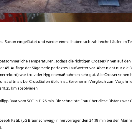
oss-Saison eingeläutet und wieder einmal haben sich zahlreiche Läufer im T
spätsommerliche Temperaturen, sodass die richtigen Crosser/innen auf d
er 45. Auflage der Sägerserie perfektes Laufwetter vor. Aber nicht nur d
merrekord) war trotz der Hygienemaßnahmen sehr gut. Alle Crosser/innen h
onst oftmals bei Crossläufen üblich ist. Bei einer im Vergleich zum Vorjah
 11,25 km absolvieren.
lipp Baar vom SCC in 11:26 min. Die schnellste Frau über diese Distanz war
Joseph Katib (LG Braunschweig) in hervorragenden 24:18 min bei den Männ
g.