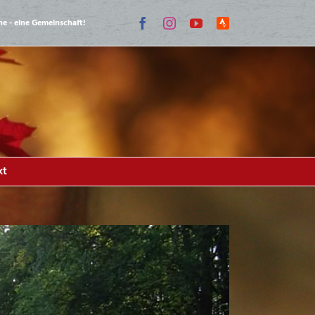
Facebook
Instagram
YouTube
Strava
ne - eine Gemeinschaft!
Lauf-
Community
kt