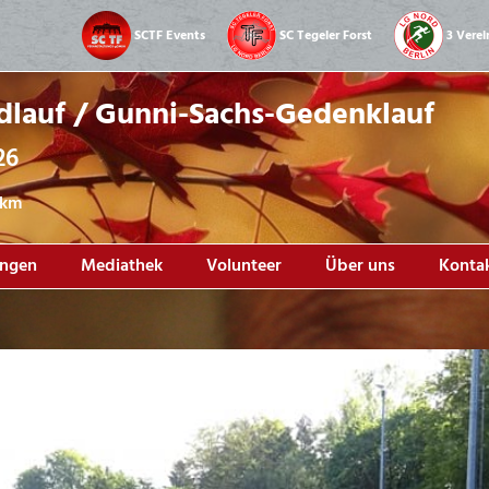
SCTF Events
SC Tegeler Forst
3 Verei
dlauf / Gunni-Sachs-Gedenklauf
26
1 km
ungen
Mediathek
Volunteer
Über uns
Konta