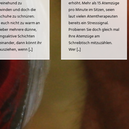
einehund zu
erhöht. Mehr als 15 Atemzüge
winden und doch die
pro Minute im Sitzen, seien
schuhe zu schnüren:
laut vielen Atemtherapeuten
t euch nicht zu warm an
bereits ein Stresssignal.
lieber mehrere dünne,
Probieren Sie doch gleich mal
ngsaktive Schichten
Ihre Atemzüge am
einander, dann könnt ihr
Schreibtisch mitzuzählen.
usziehen, wenn [...]
Wer [...]