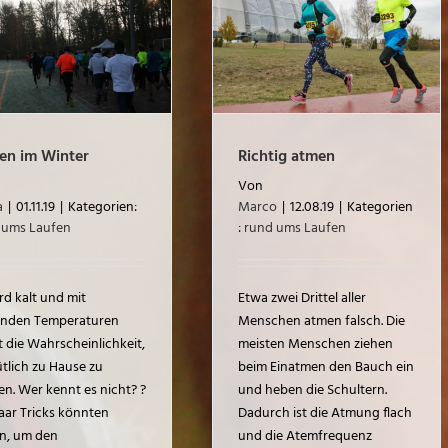
Richtig atmen
rund ums Laufen
en im Winter
Richtig atmen
Von
a
|
01.11.19
|
Kategorien:
Marco
|
12.08.19
|
Kategorien
 ums Laufen
:
rund ums Laufen
rd kalt und mit
Etwa zwei Drittel aller
enden Temperaturen
Menschen atmen falsch. Die
t die Wahrscheinlichkeit,
meisten Menschen ziehen
tlich zu Hause zu
beim Einatmen den Bauch ein
en. Wer kennt es nicht? ?
und heben die Schultern.
aar Tricks könnten
Dadurch ist die Atmung flach
en, um den
und die Atemfrequenz