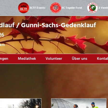
SCTF Events
SC Tegeler Forst
3 Verei
dlauf / Gunni-Sachs-Gedenklauf
26
1 km
ungen
Mediathek
Volunteer
Über uns
Konta