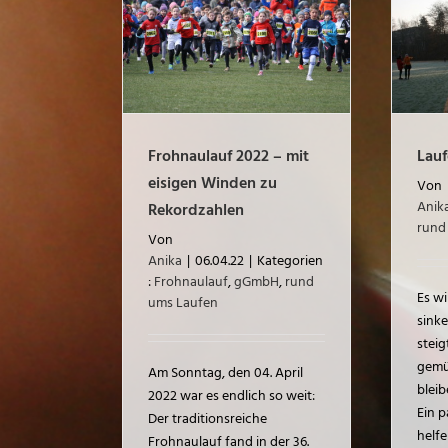
uf 2022 – mit
 Winden zu
Laufen im Winter
rdzahlen
rund ums Laufen
f
gGmbH
rund
 Laufen
Frohnaulauf 2022 – mit
Lauf
eisigen Winden zu
Von
Anik
Rekordzahlen
rund
Von
Anika
|
06.04.22
|
Kategorien
:
Frohnaulauf
,
gGmbH
,
rund
Es wi
ums Laufen
sink
steig
gemü
Am Sonntag, den 04. April
bleib
2022 war es endlich so weit:
Ein p
Der traditionsreiche
helf
Frohnaulauf fand in der 36.