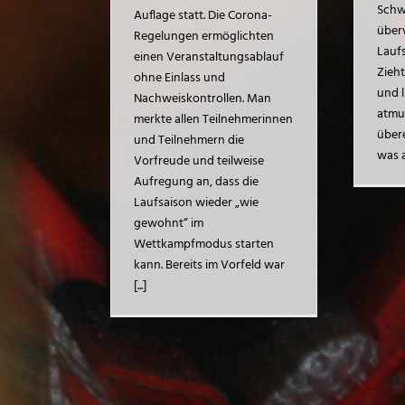
Schw
Auflage statt. Die Corona-
über
Regelungen ermöglichten
Lauf
einen Veranstaltungsablauf
Zieh
ohne Einlass und
und 
Nachweiskontrollen. Man
atmu
merkte allen Teilnehmerinnen
über
und Teilnehmern die
was a
Vorfreude und teilweise
Aufregung an, dass die
Laufsaison wieder „wie
gewohnt“ im
Wettkampfmodus starten
kann. Bereits im Vorfeld war
[...]