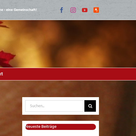
Facebook
Instagram
YouTube
Strava
ne - eine Gemeinschaft!
Lauf-
Community
kt
Suche
nach:
Neueste Beiträge