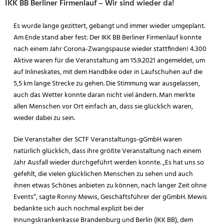
IKK BB Berliner Firmenlauf – Wir sind wieder da!
Es wurde lange gezittert, gebangt und immer wieder umgeplant.
Am Ende stand aber fest: Der IKK BB Berliner Firmenlauf konnte
nach einem Jahr Corona-Zwangspause wieder stattfinden! 4.300
Aktive waren für die Veranstaltung am 15.9.2021 angemeldet, um
auf Inlineskates, mit dem Handbike oder in Laufschuhen auf die
5,5 km lange Strecke zu gehen. Die Stimmung war ausgelassen,
auch das Wetter konnte daran nicht viel ändern. Man merkte
allen Menschen vor Ort einfach an, dass sie glücklich waren,
wieder dabei zu sein.
Die Veranstalter der SCTF Veranstaltungs-gGmbH waren
natürlich glücklich, dass ihre größte Veranstaltung nach einem
Jahr Ausfall wieder durchgeführt werden konnte. „Es hat uns so
gefehlt, die vielen glücklichen Menschen zu sehen und auch
ihnen etwas Schönes anbieten zu können, nach langer Zeit ohne
Events“, sagte Ronny Mewis, Geschäftsführer der gGmbH. Mewis
bedankte sich auch nochmal explizit bei der
Innungskrankenkasse Brandenburg und Berlin (IKK BB), dem